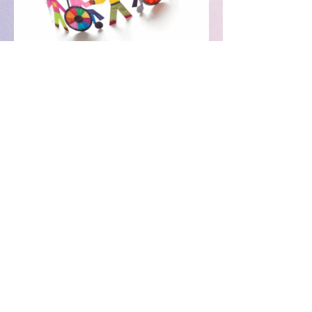
Ensino Fundamental -
Anos Iniciais
Tem por finalidade desenvolver o
educando, assegurando-lhe a formação
comum indispensável para o exercício da
cidadania.
EJA - Educação de
Jovens e Adultos –
Anos Finais
Desenvolvida numa estratégia
diferenciada devendo, portanto, ser
centralizada na própria história de vida do
educando.